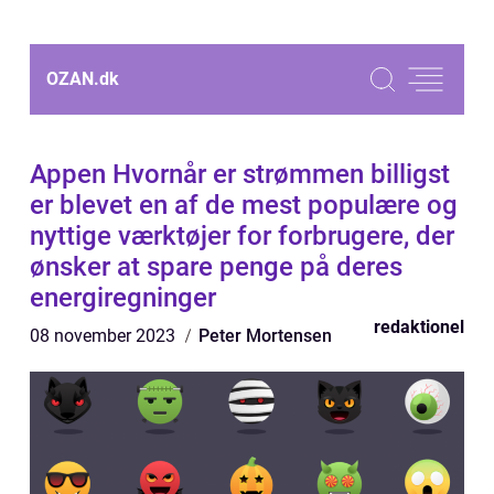
OZAN.
dk
Appen Hvornår er strømmen billigst
er blevet en af de mest populære og
nyttige værktøjer for forbrugere, der
ønsker at spare penge på deres
energiregninger
redaktionel
08 november 2023
Peter Mortensen