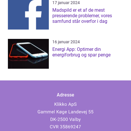
17 januar 2024
Madspild er et af de mest
presserende problemer, vores
samfund står overfor i dag
16 januar 2024
Energi App: Optimer din
energiforbrug og spar penge
Adresse