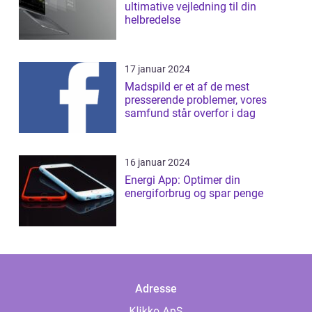
ultimative vejledning til din
helbredelse
17 januar 2024
Madspild er et af de mest
presserende problemer, vores
samfund står overfor i dag
16 januar 2024
Energi App: Optimer din
energiforbrug og spar penge
Adresse