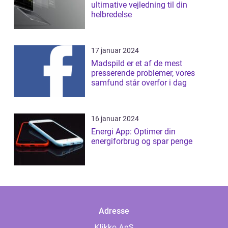
ultimative vejledning til din
helbredelse
17 januar 2024
Madspild er et af de mest
presserende problemer, vores
samfund står overfor i dag
16 januar 2024
Energi App: Optimer din
energiforbrug og spar penge
Adresse