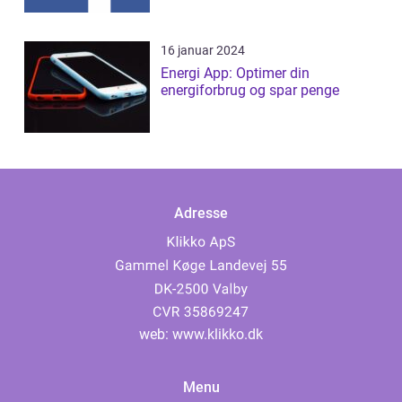
16 januar 2024
Energi App: Optimer din
energiforbrug og spar penge
Adresse
web:
www.klikko.dk
Menu