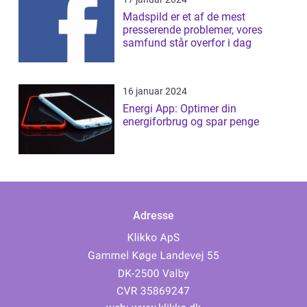
Madspild er et af de mest
presserende problemer, vores
samfund står overfor i dag
16 januar 2024
Energi App: Optimer din
energiforbrug og spar penge
Adresse