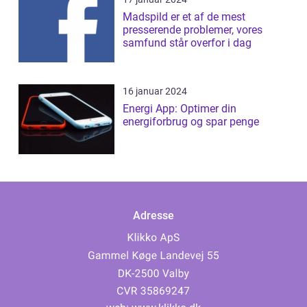
Madspild er et af de mest
presserende problemer, vores
samfund står overfor i dag
16 januar 2024
Energi App: Optimer din
energiforbrug og spar penge
Adresse